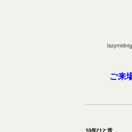
lazymidnig
ご来
10年ひと昔