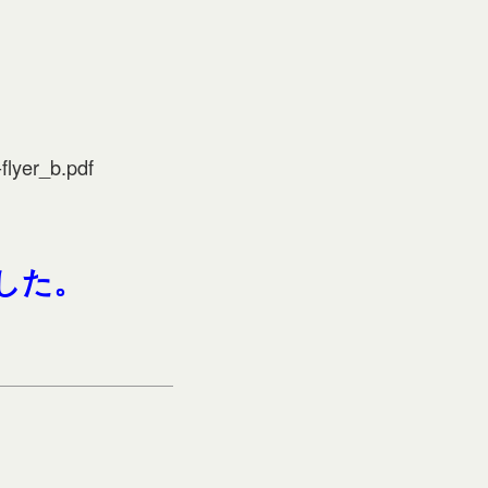
flyer_b.pdf
した。