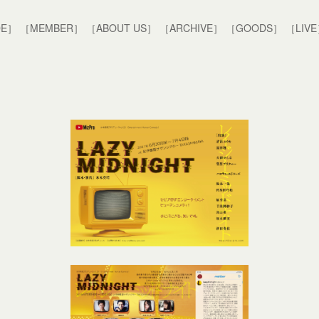
DE］
［MEMBER］
［ABOUT US］
［ARCHIVE］
［GOODS］
［LIV