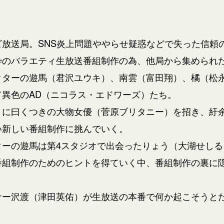
放送局。SNS炎上問題ややらせ疑惑などで失った信頼
枠のバラエティ生放送番組制作の為、他局から集められ
クターの遊馬（君沢ユウキ）、南雲（富田翔）、橘（松
て異色のAD（ニコラス・エドワーズ）たち。
トに曰くつきの大物女優（菅原ブリタニー）を招き、紆
い新しい番組制作に挑んでいく。
ターの遊馬は第4スタジオで出会ったりょう（大湖せしる
番組制作のためのヒントを得ていく中、番組制作の裏に
サー沢渡（津田英佑）が生放送の本番で何か起こそうと