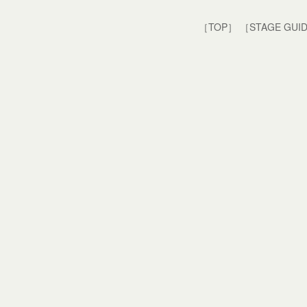
［TOP］
［STAGE GUI