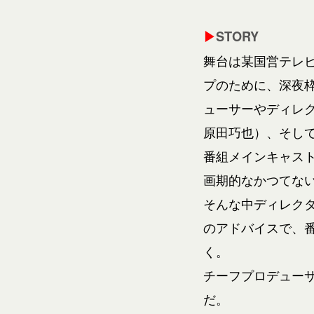
▶
STORY
舞台は某国営テレビ
プのために、
深夜
ューサーやディレ
原田巧也）、そし
番組メインキャス
画期的なかつてな
そんな中ディレク
のアドバイスで、
く。
チーフプロデュー
だ。