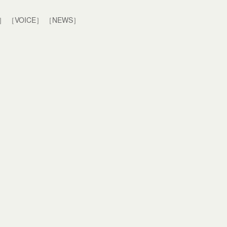
E］
［VOICE］
［NEWS］