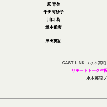
原 育美
千田阿紗子
川口 葵
坂本雛実
津田英佑
（水木英昭
CAST LINK
リモートトーク生
水木英昭プロ