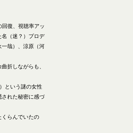
の回復、視聴率アッ
た名（迷？）プロデ
永一哉）、涼原（河
余曲折しながらも、
）という謎の女性
隠された秘密に感づ
たくらんでいたの