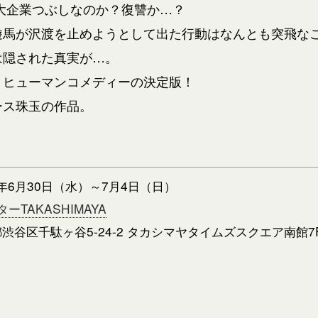
大企業つぶしなのか？復讐か…？
遊馬が沢渡を止めようとして出た行動はなんとも突飛な
は隠された真実が…。
トヒューマンコメディーの決定版！
ース珠玉の作品。
1年6月30日（水）～7月4
日（日）
TAKASHIMAYA
都渋谷区千駄ヶ谷5-24-2
タカシマヤタイムズスクエア南館7