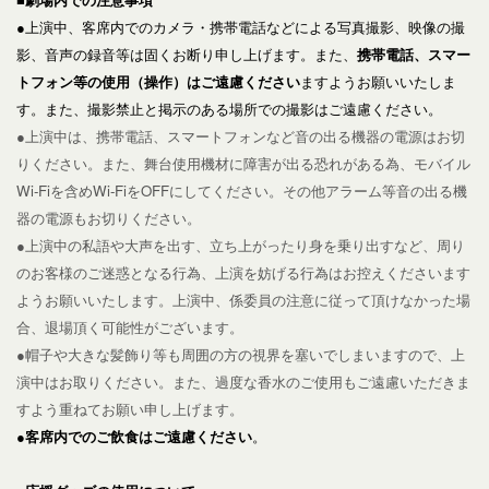
●上演中、客席内でのカメラ・携帯電話などによる
写真撮影、映像の撮
影、音声の録音等は固くお断り申し上げます。また、
携帯電話、スマー
トフォン等の使用（操作）はご遠慮ください
ますようお願いいたしま
す。また、撮
影禁止と掲示のある場所での撮影はご遠慮ください。
●上演中は、携帯電話、スマートフォンなど音の出る機器の電源はお切
りください。また、舞台使用機材に障害が出る恐れがある為、モバイル
Wi-Fiを含めWi-FiをOFFにしてください。その他アラーム等音の出る機
器の電源もお切りください。
●上演中の私語や大声を出す、立ち上がったり身を乗り出すなど、周り
のお客様のご迷惑となる行為、上演を妨げる行為はお控えくださいます
ようお願いいたします。
上演中、係委員の注意に従って頂けなかった場
合、退場頂く可能性がございます。
●帽子や大きな髪飾り等も周囲の方の視界を塞いでしまいますので、上
演中はお取りください。また、過度な香水のご使用もご遠慮いただきま
すよう重ねてお願い申し上げます。
●
客席内でのご飲食はご遠慮ください
。