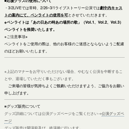
■応援グッズの使用について
・3/2LIVEでは常時、2/26~3/1
ライブストーリー公演では
劇中内キャス
トの案内にて、
ペンライトの使用を可
とさせていただきます。
※ペンライトは「あの日あの時あの場所の歌」（Vol.1、Vol.2
、Vol.3）
ペンライトを推奨いたします。
※
ご注意事項※
ペンライトをご使用の際は、他のお客様のご迷惑とならないようご配慮
のほどお願いいたします。
※上記のマナーをお守りいただけない場合、やむなく公演を中断するこ
とや、退場していただく事もございます。
ご来場の皆様が気持ちよくご観劇いただけますよう、ご協力をお願い
申し上げます。
■グッズ販売について
グッズ詳細については公演グッズページをご覧ください→
公演グッズペ
ージ
グッズ販売は開演前及び、終演後に行います。