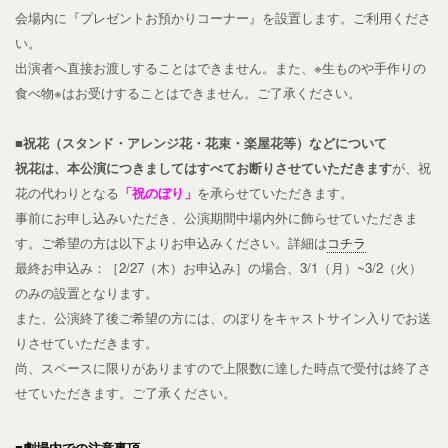
会場内に『プレゼントお預かりコーナー』を設置します。ご利用くださ
い。
出演者へ直接お渡しすることはできません。また、※生ものや手作りの
食べ物※はお受けすることはできません。ご了承ください。
■祝花（
スタンド・アレンジ花・花束・楽屋花等）などについて
祝花は、本公演につきましてはすべてお断りさせていただきます
が、
祝
花の代わりとなる
「祝のぼり」
を承らせていただきます。
事前にお申し込みいただき、公演期間中場内外に飾らせていただきま
す。ご希望の方は以下よりお申込みください。詳細は
コチラ
最終お申込み：［2/27（木）お申込み］の場合、3/1（月）~3/2（火）
のみの設置となります。
また、公演終了後ご希望の方には、のぼりをキャストサイン入りでお送
りさせていただきます。
尚、スペースに限りがありますので上限数に達した時点で受付は終了さ
せていただきます。ご了承ください。
■劇場内での注意事項