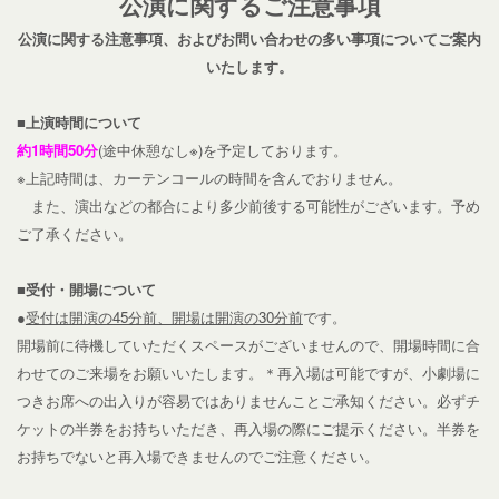
公演に関するご注意事項
公演に関する注意事項、およびお問い合わせの多い事項についてご案内
いたします。
■上演時間について
約1時間50分
(途中休憩なし※)を予定しております。
※上記時間は、カーテンコールの時間を含んでおりません。
また、演出などの都合により多少前後する可能性がございます。予め
ご了承ください。
■受付・開場について
●
受付
は開演の45分前、
開場は開演の30分前
です。
開場前に待機していただくスペースがございませんので、開場時間に合
わせてのご来場をお願いいたします。
＊再入場は可能ですが、小劇場に
つきお席への出入りが容易ではありませんことご承知ください。必ずチ
ケットの半券をお持ちいただき、再入場の際にご提示ください。半券を
お持ちでないと再入場できませんのでご注意ください。